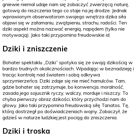
gniewie niemal udaje nam się zobaczyć zwierzęcą naturę,
gotową do niszczenia tego co staje na jej drodze. Jednak
wprawionym obserwatorom swojego wnętrza dzika siła
objawi się w załamaniu, zwątpieniu, strachu, radości. Ten
dziki aspekt można nazwać energią, napędem (tylko nie
motywacją). Jako taki przypomina freudowskie id.
Dziki i zniszczenie
Bohater spektaklu „Dziki” spotyka się ze swoją dzikością w
bardzo trudnych okolicznościach. Wpadając w beznadzieję i
tracąc kontrolę nad światem i sobą odkrywa
sprzymierzeńca. Dziki zdaje się nie mieć hamulców. Tam,
gdzie bohater się zatrzymuje, bo konwencja, moralność,
zasada jego sojusznik ryczy, walczy, morduje i niszczy. To
chyba pierwszy obraz dzikości, który przychodzi nam do
głowy. Jako taki przypomina freudowską siłę Tanatos. Tę,
którą dostrzegł po doświadczeniach wojny. Zobaczył, że
gdzieś w naturze ludzkiej jest pociąg do zniszczenia.
Dziki i troska