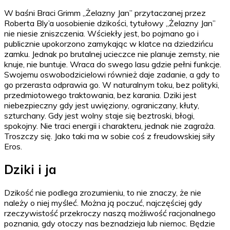
W baśni Braci Grimm „Żelazny Jan” przytaczanej przez
Roberta Bly’a uosobienie dzikości, tytułowy „Żelazny Jan”
nie niesie zniszczenia. Wściekły jest, bo pojmano go i
publicznie upokorzono zamykając w klatce na dziedzińcu
zamku. Jednak po brutalnej ucieczce nie planuje zemsty, nie
knuje, nie buntuje. Wraca do swego lasu gdzie pełni funkcje.
Swojemu oswobodzicielowi również daje zadanie, a gdy to
go przerasta odprawia go. W naturalnym toku, bez polityki,
przedmiotowego traktowania, bez karania. Dziki jest
niebezpieczny gdy jest uwięziony, ograniczany, kłuty,
szturchany. Gdy jest wolny staje się beztroski, błogi,
spokojny. Nie traci energii i charakteru, jednak nie zagraża.
Troszczy się. Jako taki ma w sobie coś z freudowskiej siły
Eros.
Dziki i ja
Dzikość nie podlega zrozumieniu, to nie znaczy, że nie
należy o niej myśleć. Można ją poczuć, najczęściej gdy
rzeczywistość przekroczy naszą możliwość racjonalnego
poznania, gdy otoczy nas beznadzieja lub niemoc. Będzie