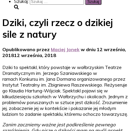
Szukaj:
Dziki, czyli rzecz o dzikiej
sile z natury
Opublikowano przez
Maciej Jonek
w dniu
12 września,
2018
12 września, 2018
Dziki to spektakl, który powstaje w wałbrzyskim Teatrze
Dramatycznym im. Jerzego Szaniawskiego w
ramach Konkursu im. Jana Dormana organizowanego przez
Instytut Teatralny im. Zbigniewa Raszewskiego. Reżyseruje
go Klaudia Hartung-Wójciak. Spektakl pojawi się w
kilkudziesięciu szkołach w Wałbrzychu i okolicach. Jednym z
problemów poruszanych w sztuce jest dzikość. Zrozumienie
jej, zobaczenie jej w kontekście i pokazanie jej młodym
ludziom to zadanie spektaklu, któremu ochoczo towarzyszę.
Zanim zaczniemy ważne jest podkreślenie pewnego
rozróżnienia. Gdy piszę o dzikości mam na myśli aspekt