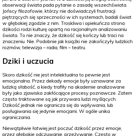
obserwacji świata pada pytanie o zasadę wszechświata.
Jońscy filozofowie, którzy nie doświadczyli frustracji
piętrzących się sprzeczności w ich systemach, badali świat
w głębokiej zgodzie z nim. Troskliwa i opiekuńcza strona
dzikości rodzi kulturę opartą na racjonalnym analizowaniu
świata. To nie znaczy, że dzikość się kończy lub traci na
znaczeniu. Nie. Podobnie jak książki nie zakończyły ludzkich
rozmów, telewizja – radia, film – teatru.
Dziki i uczucia
Skoro dzikość nie jest intelektualna to pewnie jest
emocjonalna. Przez dekady emocje były uznawane za
ludzką słabość, a kiedy trafiły na akademie analizowane
były jako zjawiska zakłócające procesy poznawcze. Zatem
często traktowane są jak przywara ludzi myślących.
Dzikość jednak nie ogranicza się do wpływania, lub
posługiwania się jedynie emocjami. W ogóle unika
ograniczania.
Niewątpliwie łatwiej jest poczuć dzikość przez emocje,
przez głębokie odczuwanie, przeżywanie. Często w