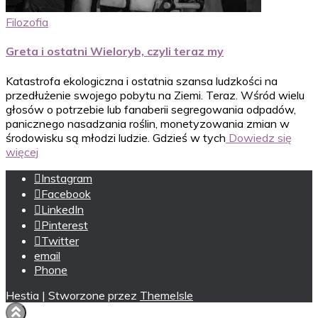
Filozofia
Greta i ostatni Wieloryb, czyli teraz my
Katastrofa ekologiczna i ostatnia szansa ludzkości na
przedłużenie swojego pobytu na Ziemi. Teraz. Wśród wielu
głosów o potrzebie lub fanaberii segregowania odpadów,
panicznego nasadzania roślin, monetyzowania zmian w
środowisku są młodzi ludzie. Gdzieś w tych
Dowiedz się
więcej
Instagram
Facebook
LinkedIn
Pinterest
Twitter
email
Phone
Hestia | Stworzone przez
ThemeIsle