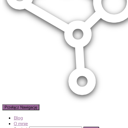
Przełącz Nawigację
Blog
O mnie