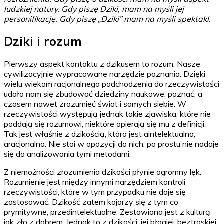
ludzkiej natury. Gdy piszę Dziki, mam na myśli jej
personifikację. Gdy piszę „Dziki” mam na myśli spektakl.
Dziki i rozum
Pierwszy aspekt kontaktu z dzikusem to rozum. Nasze
cywilizacyjnie wypracowane narzędzie poznania. Dzięki
wielu wiekom racjonalnego podchodzenia do rzeczywistości
udało nam się zbudować dziedziny naukowe, poznać, a
czasem nawet zrozumieć świat i samych siebie. W
rzeczywistości występują jednak takie zjawiska, które nie
poddają się rozumowi, niektóre opierają się mu z definicji.
Tak jest właśnie z dzikością, która jest aintelektualna,
aracjonalna. Nie stoi w opozycji do nich, po prostu nie nadaje
się do analizowania tymi metodami.
Z niemożności zrozumienia dzikości płynie ogromny lęk.
Rozumienie jest między innymi narzędziem kontroli
rzeczywistości, które w tym przypadku nie daje się
zastosować. Dzikość zatem kojarzy się z tym co
prymitywne, przedintelektualne. Zestawiana jest z kulturą
jak zło z dobrem. Jednak to z dzikości, jej błogiej, beztroskiej