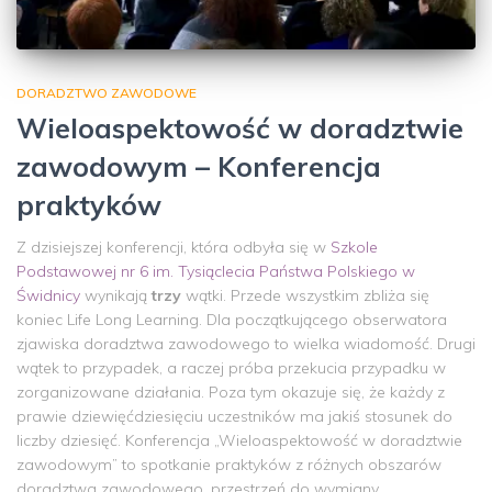
DORADZTWO ZAWODOWE
Wieloaspektowość w doradztwie
zawodowym – Konferencja
praktyków
Z dzisiejszej konferencji, która odbyła się w
Szkole
Podstawowej nr 6 im. Tysiąclecia Państwa Polskiego w
Świdnicy
wynikają
trzy
wątki. Przede wszystkim zbliża się
koniec Life Long Learning. Dla początkującego obserwatora
zjawiska doradztwa zawodowego to wielka wiadomość. Drugi
wątek to przypadek, a raczej próba przekucia przypadku w
zorganizowane działania. Poza tym okazuje się, że każdy z
prawie dziewięćdziesięciu uczestników ma jakiś stosunek do
liczby dziesięć. Konferencja „Wieloaspektowość w doradztwie
zawodowym” to spotkanie praktyków z różnych obszarów
doradztwa zawodowego, przestrzeń do wymiany