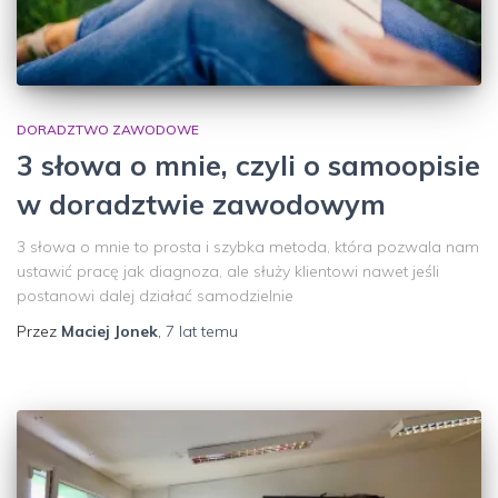
DORADZTWO ZAWODOWE
3 słowa o mnie, czyli o samoopisie
w doradztwie zawodowym
3 słowa o mnie to prosta i szybka metoda, która pozwala nam
ustawić pracę jak diagnoza, ale służy klientowi nawet jeśli
postanowi dalej działać samodzielnie
Przez
Maciej Jonek
,
7 lat
temu